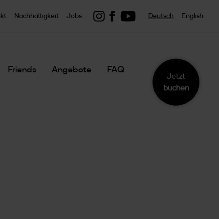
Link zu youtube
Link zu Instagram
Link zu Facebook
kt
Nachhaltigkeit
Jobs
Deutsch
English
Friends
Angebote
FAQ
Jetzt
buchen