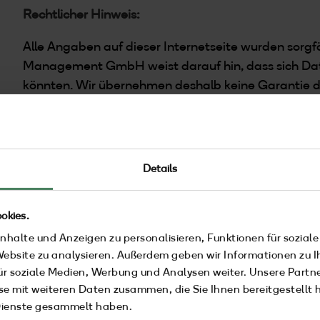
Rechtlicher Hinweis:
Alle Angaben auf dieser Internetseite wurden sorgf
Management GmbH weist darauf hin, dass sich Dat
könnten. Wir übernehmen deshalb keine Garantie daf
in jedem Falle aktuell sind. Die unique by ATLANT
jede Information auf dieser Seite jederzeit und oh
aktualisieren.
Details
Copyright:
Der Inhalt dieser Website ist urheberrechtlich gesch
okies.
Website oder einer ihrer Inhalte (z.B. Bilder, Text
nhalte und Anzeigen zu personalisieren, Funktionen für sozial
strafrechtlich verfolgt. Alle anderen auf dieser W
 Website zu analysieren. Außerdem geben wir Informationen zu 
Firmennamen bzw. Logos sind das Alleineigentum de
ür soziale Medien, Werbung und Analysen weiter. Unsere Partne
e mit weiteren Daten zusammen, die Sie Ihnen bereitgestellt h
Haftungshinweis:
Dienste gesammelt haben.