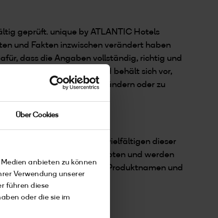
ältig geprüft. unique by ATLANTIC Hotels
en und Fakten inzwischen verändert haben
ür, dass die Angaben vollständig, richtig und
IC Hotels Management GmbH behält sich vor,
ne vorherige Ankündigung zu ändern oder zu
Über Cookies
ützt. Das Kopieren oder Vervielfältigen dieser
e) ohne Genehmigung sind verboten und werden
e Medien anbieten zu können
ebsite zitierten Warenzeichen, Produktnamen und
Ihrer Verwendung unserer
r jeweiligen Besitzer.
r führen diese
aben oder die sie im