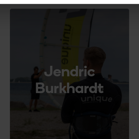
Jendric
Burkhardt