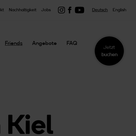
Link zu youtube
Link zu Instagram
Link zu Facebook
kt
Nachhaltigkeit
Jobs
Deutsch
English
Friends
Angebote
FAQ
Jetzt
buchen
 Kiel