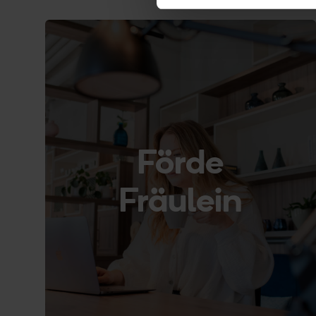
Förde
Fräulein