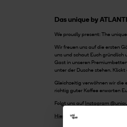
Das unique by ATLANTIC 
We proudly present: The unique
Wir freuen uns auf die ersten G
uns und schaut Euch gründlich um
Gast in unseren Premiumbetten m
unter der Dusche stehen. Klickt
Gleichzeitig verwöhnen wir die
richtig guter Kaffee erwarten E
Folgt uns auf
Instagram @uniqu
Hier geht's direkt nach Kiel.