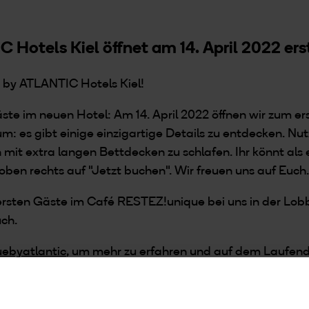
Hotels Kiel öffnet am 14. April 2022 ers
 by ATLANTIC Hotels Kiel!
äste im neuen Hotel: Am 14. April 2022 öffnen wir zum e
: es gibt einige einzigartige Details zu entdecken. Nutz
it extra langen Bettdecken zu schlafen. Ihr könnt als 
 oben rechts auf "Jetzt buchen". Wir freuen uns auf Euch
 ersten Gäste im Café RESTEZ!unique bei uns in der Lob
uch.
ebyatlantic
, um mehr zu erfahren und auf dem Laufend