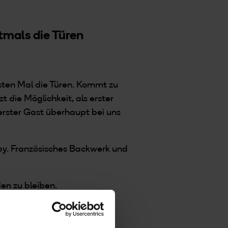
tmals die Türen
rsten Mal die Türen. Kommt zu
t die Möglichkeit, als erster
erster Gast überhaupt bei uns
.
by. Französisches Backwerk und
en zu bleiben.