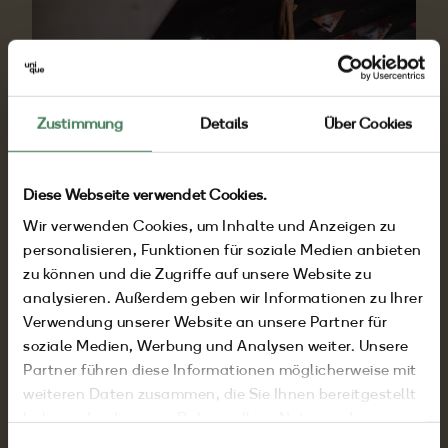
Zustimmung
Details
Über Cookies
Sport
Diese Webseite verwendet Cookies.
Wir verwenden Cookies, um Inhalte und Anzeigen zu
Damit du dein Workout, das Laufen oder die
personalisieren, Funktionen für soziale Medien anbieten
Yogaklasse genauso in deinen Tag integrieren
zu können und die Zugriffe auf unsere Website zu
kannst wie zuhause, zeigen wir dir spannende
analysieren. Außerdem geben wir Informationen zu Ihrer
Verwendung unserer Website an unsere Partner für
Sport-Studios vor Ort und neue Ideen zum
soziale Medien, Werbung und Analysen weiter. Unsere
Auspowern.
Partner führen diese Informationen möglicherweise mit
weiteren Daten zusammen, die Sie Ihnen bereitgestellt
Mehr erfahren
haben oder die sie im Rahmen Ihrer Nutzung der
Dienste gesammelt haben.