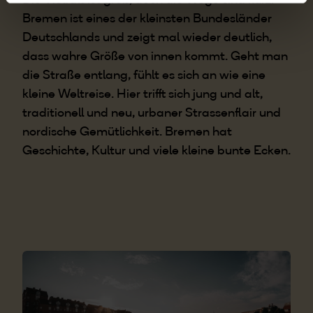
Bremen ist eines der kleinsten Bundesländer
Deutschlands und zeigt mal wieder deutlich,
dass wahre Größe von innen kommt. Geht man
die Straße entlang, fühlt es sich an wie eine
kleine Weltreise. Hier trifft sich jung und alt,
traditionell und neu, urbaner Strassenflair und
nordische Gemütlichkeit. Bremen hat
Geschichte, Kultur und viele kleine bunte Ecken.