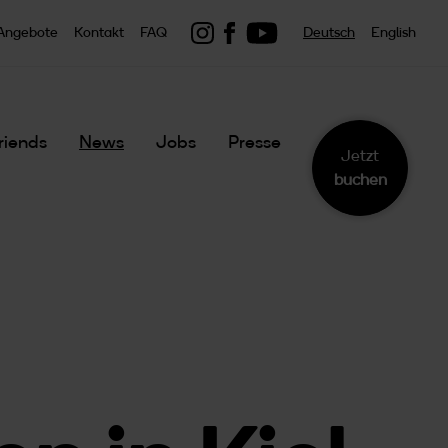
Link zu youtube
Link zu Instagram
Link zu Facebook
Angebote
Kontakt
FAQ
Deutsch
English
riends
News
Jobs
Presse
Jetzt
buchen