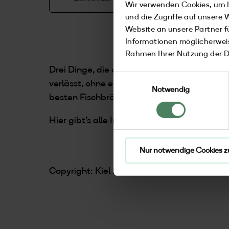
Wir verwenden Cookies, um I
und die Zugriffe auf unsere
Website an unsere Partner f
Informationen möglicherweis
Rahmen Ihrer Nutzung der 
Drei Dinge, die du über Fischbrötchen wisse
Einwilligungsauswahl
verlässt, ohne eins probiert zu haben, war eig
Notwendig
besten Fischbrötchen gibt – lecker, frisch un
Hier gibt's alle Infos!
Nur notwendige Cookies z
Copyright: Kiel Marketing / Finja Thiede