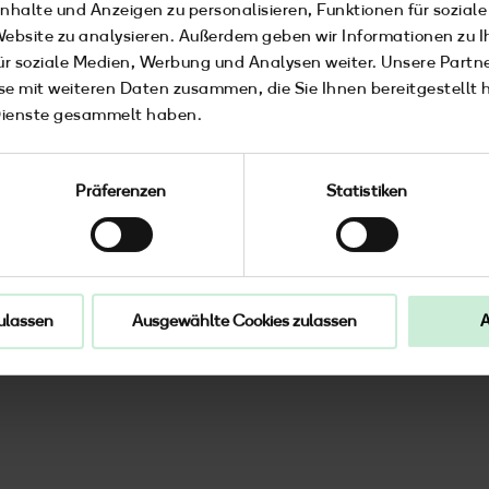
nhalte und Anzeigen zu personalisieren, Funktionen für sozial
 Website zu analysieren. Außerdem geben wir Informationen zu 
ür soziale Medien, Werbung und Analysen weiter. Unsere Partne
e mit weiteren Daten zusammen, die Sie Ihnen bereitgestellt h
Dienste gesammelt haben.
n musst: Sie sind hier im Norden Kult, sie schmecken zu 
entlich gar nicht wirklich hier! Damit dir das bloß nicht p
Präferenzen
Statistiken
d direkt auf die Flosse.
ulassen
Ausgewählte Cookies zulassen
A